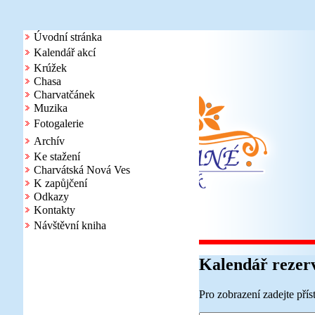
Úvodní stránka
Kalendář akcí
Krúžek
Chasa
Charvatčánek
Muzika
Fotogalerie
Archív
Ke stažení
Charvátská Nová Ves
K zapůjčení
Odkazy
Kontakty
Návštěvní kniha
Kalendář rezerv
Pro zobrazení zadejte přís